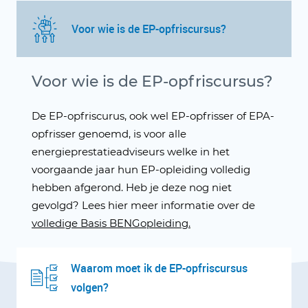
Voor wie is de EP-opfriscursus?
Voor wie is de EP-opfriscursus?
De EP-opfriscurus, ook wel EP-opfrisser of EPA-
opfrisser genoemd, is voor alle
energieprestatieadviseurs welke in het
voorgaande jaar hun EP-opleiding volledig
hebben afgerond. Heb je deze nog niet
gevolgd? Lees hier meer informatie over de
volledige Basis BENGopleiding.
Waarom moet ik de EP-opfriscursus
volgen?
Waarom moet ik de EP-opfriscursus volgen?
Iedere EP-adviseur moet jaarlijks de cursus volgen, om zijn vakbekwaamheid te behouden. Dit is besloten in de
norm. Dit geldt dus voor alle Energieprestatieadviseurs (EPA) zoals: EP-W/B, EP-W/D, EP-U/B, EP-U/D. Welke vakbekwaamheid je ook hebt, je hoeft de energieprestatiecursus slechts 1 keer per jaar te volgen. Dat doe je voor het hoogst behaalde niveau.