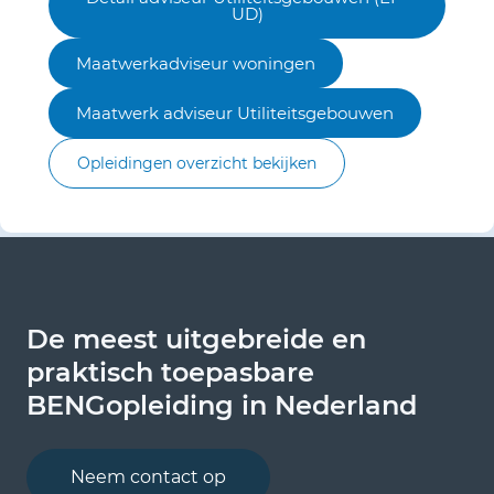
UD)
Maatwerkadviseur woningen
Maatwerk adviseur Utiliteitsgebouwen
Opleidingen overzicht bekijken
De meest uitgebreide en
De meest uitgebreide en
De meest uitgebreide en
praktisch toepasbare
praktisch toepasbare
praktisch toepasbare
BENGopleiding in Nederland
BENGopleiding in Nederland
BENGopleiding in Nederland
Neem contact op
Bekijk onze opleidingen
Bekijk onze opleidingen