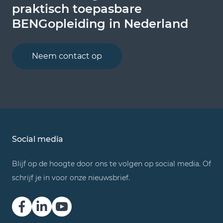
praktisch toepasbare
praktisch toepasbare
praktisch toepasbare
BENGopleiding in Nederland
BENGopleiding in Nederland
BENGopleiding in Nederland
Neem contact op
Bekijk onze opleidingen
Bekijk onze opleidingen
Social media
Blijf op de hoogte door ons te volgen op social media. Of
schrijf je in voor onze nieuwsbrief.